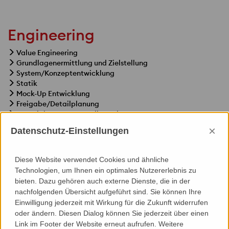
Engineering
Value Engineering
Grundlagenermittlung und Zielstellung
System/Konzeptentwicklung
Statik
Mock-Up Entwicklung
Freigabe/Detailplanung
Materialauszug/-Bestellunterlagen
Fertigungsunterlagen
×
Datenschutz-Einstellungen
Montage(planung) Dokumentation
Diese Website verwendet Cookies und ähnliche
Technologien, um Ihnen ein optimales Nutzererlebnis zu
bieten. Dazu gehören auch externe Dienste, die in der
nachfolgenden Übersicht aufgeführt sind. Sie können Ihre
Specials
Einwilligung jederzeit mit Wirkung für die Zukunft widerrufen
oder ändern. Diesen Dialog können Sie jederzeit über einen
3D-Modellierung
Link im Footer der Website erneut aufrufen. Weitere
Parametrik