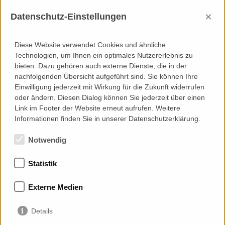
Consultancy
×
Datenschutz-Einstellungen
Grundlagenermittlung und Zielstellung
Entwurf
Genehmigungsplanung
Diese Website verwendet Cookies und ähnliche
Ausführungsplanung
Technologien, um Ihnen ein optimales Nutzererlebnis zu
Leistungsbeschreibung / Vergabe-Dokumentation
bieten. Dazu gehören auch externe Dienste, die in der
Mitwirkung bei der Vergabe
nachfolgenden Übersicht aufgeführt sind. Sie können Ihre
Werkplanprüfung
Einwilligung jederzeit mit Wirkung für die Zukunft widerrufen
Mitwirkung bei der Mock-Up Ausführung
oder ändern. Diesen Dialog können Sie jederzeit über einen
Ausführungs-Überwachung
Link im Footer der Website erneut aufrufen. Weitere
Abnahme und Bestandspläne
Informationen finden Sie in unserer Datenschutzerklärung.
Notwendig
Statistik
Mitgliedschaften
Externe Medien
Details