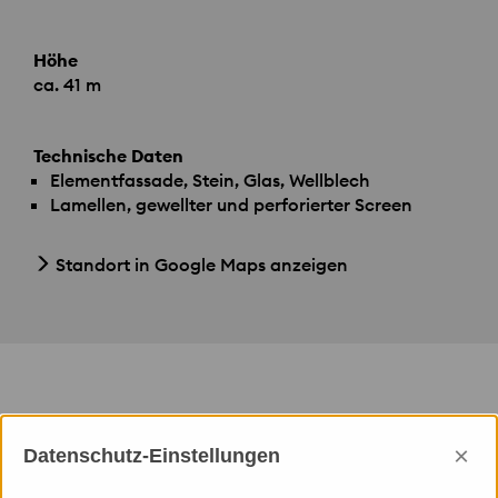
Höhe
ca. 41 m
Technische Daten
Elementfassade, Stein, Glas, Wellblech
Lamellen, gewellter und perforierter Screen
Standort in Google Maps anzeigen
Leistungen Priedemann
×
Datenschutz-Einstellungen