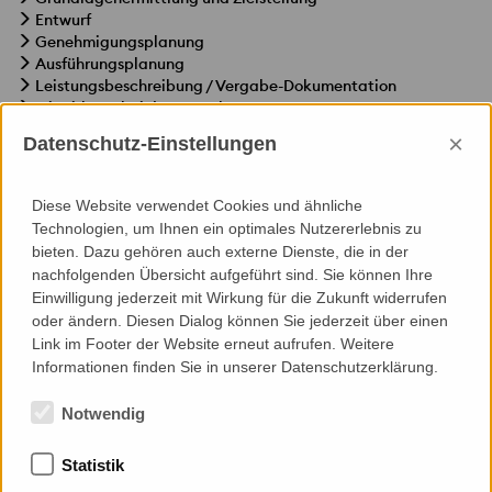
Entwurf
Genehmigungsplanung
Ausführungsplanung
Leistungsbeschreibung / Vergabe-Dokumentation
Mitwirkung bei der Vergabe
Werkplanprüfung
×
Datenschutz-Einstellungen
Mitwirkung bei der Mock-Up Ausführung
Ausführungs-Überwachung
Diese Website verwendet Cookies und ähnliche
Technologien, um Ihnen ein optimales Nutzererlebnis zu
bieten. Dazu gehören auch externe Dienste, die in der
nachfolgenden Übersicht aufgeführt sind. Sie können Ihre
Einwilligung jederzeit mit Wirkung für die Zukunft widerrufen
Specials
oder ändern. Diesen Dialog können Sie jederzeit über einen
Link im Footer der Website erneut aufrufen. Weitere
Wartung, Reinigung, Fassadenzugang
Informationen finden Sie in unserer Datenschutzerklärung.
Notwendig
Statistik
Mitgliedschaften