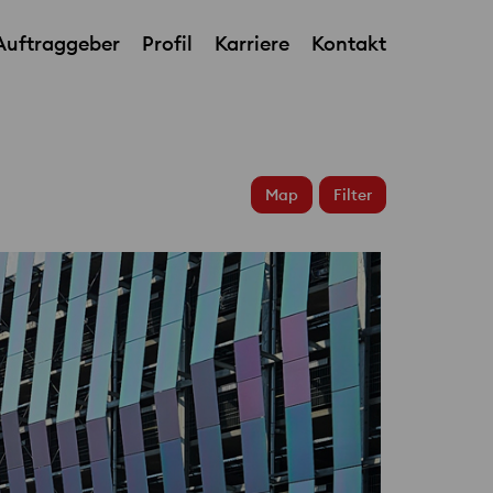
Auftraggeber
Profil
Karriere
Kontakt
International Islamic Bank HQ
Map
Filter