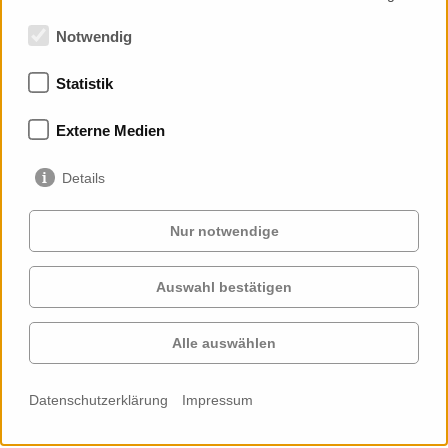
Notwendig
Statistik
Mitgliedschaften
Externe Medien
Details
Nur notwendige
Auswahl bestätigen
Services
Auftraggeber
Cases
Projekte
Alle auswählen
Profil
Kontakt
News
Karriere
Datenschutzerklärung
Impressum
Cookie-
Einstellungen