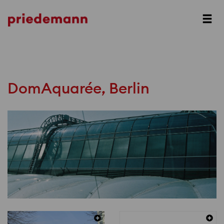
Next
DomAquarée, Berlin