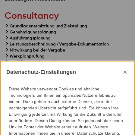
Consultancy
Grundlagenermittlung und Zielstellung
Genehmigungsplanung
Ausführungsplanung
Leistungsbeschreibung / Vergabe-Dokumentation
Mitwirkung bei der Vergabe
Werkplanprüfung
Ausführungs-Überwachung
×
Datenschutz-Einstellungen
Diese Website verwendet Cookies und ähnliche
Technologien, um Ihnen ein optimales Nutzererlebnis zu
Specials
bieten. Dazu gehören auch externe Dienste, die in der
nachfolgenden Übersicht aufgeführt sind. Sie können Ihre
Thermische Bauphysik
Einwilligung jederzeit mit Wirkung für die Zukunft widerrufen
Gebäudeakustik
oder ändern. Diesen Dialog können Sie jederzeit über einen
Simulationen
Link im Footer der Website erneut aufrufen. Weitere
Wartung, Reinigung, Fassadenzugang
Informationen finden Sie in unserer Datenschutzerklärung.