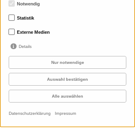
Notwendig
Statistik
Mitgliedschaften
Externe Medien
Details
Nur notwendige
Auswahl bestätigen
Services
Auftraggeber
Cases
Projekte
Alle auswählen
Profil
Kontakt
News
Karriere
Datenschutzerklärung
Impressum
Cookie-
Einstellungen