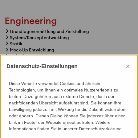
Engineering
Grundlagenermittlung und Zielstellung
System/Konzeptentwicklung
Statik
Mock-Up Entwicklung
Freigabe/Detailplanung
Materialauszug/-Bestellunterlagen
×
Datenschutz-Einstellungen
Fertigungsunterlagen
Montage(planung) Dokumentation
Diese Website verwendet Cookies und ähnliche
Technologien, um Ihnen ein optimales Nutzererlebnis zu
bieten. Dazu gehören auch externe Dienste, die in der
nachfolgenden Übersicht aufgeführt sind. Sie können Ihre
Einwilligung jederzeit mit Wirkung für die Zukunft widerrufen
Specials
oder ändern. Diesen Dialog können Sie jederzeit über einen
Link im Footer der Website erneut aufrufen. Weitere
3D-Modellierung
Informationen finden Sie in unserer Datenschutzerklärung.