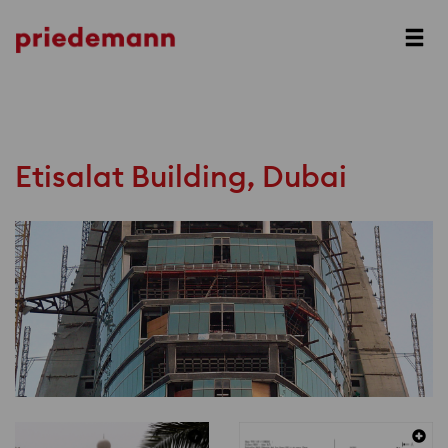
Prev
Next
Etisalat Building, Dubai