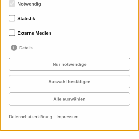
Notwendig
Statistik
Mitgliedschaften
Externe Medien
Details
Nur notwendige
Auswahl bestätigen
Services
Auftraggeber
Cases
Projekte
Alle auswählen
Profil
Kontakt
News
Karriere
Datenschutzerklärung
Impressum
Cookie-
Einstellungen