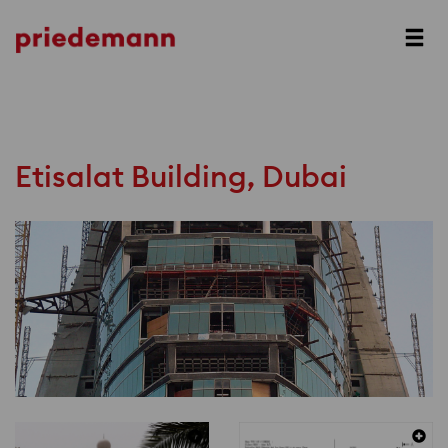
Prev
Next
Etisalat Building, Dubai