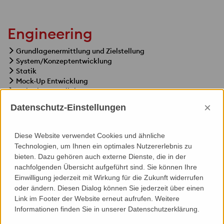
Engineering
Grundlagenermittlung und Zielstellung
System/Konzeptentwicklung
Statik
Mock-Up Entwicklung
Freigabe/Detailplanung
Materialauszug/-Bestellunterlagen
×
Datenschutz-Einstellungen
Fertigungsunterlagen
Montage(planung) Dokumentation
Diese Website verwendet Cookies und ähnliche
Technologien, um Ihnen ein optimales Nutzererlebnis zu
bieten. Dazu gehören auch externe Dienste, die in der
nachfolgenden Übersicht aufgeführt sind. Sie können Ihre
Einwilligung jederzeit mit Wirkung für die Zukunft widerrufen
Specials
oder ändern. Diesen Dialog können Sie jederzeit über einen
Link im Footer der Website erneut aufrufen. Weitere
3D-Modellierung
Informationen finden Sie in unserer Datenschutzerklärung.