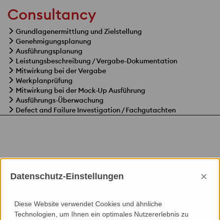
Consultancy
Grundlagenermittlung und Zielstellung
Genehmigungsplanung
Ausführungsplanung
Leistungsbeschreibung / Vergabe-Dokumentation
Mitwirkung bei der Vergabe
Werkplanprüfung
Mitwirkung bei der Mock-Up Ausführung
Ausführungs-Überwachung
Defect and Failure Investigation / Fachgutachten
Specials
×
Datenschutz-Einstellungen
Wartung, Reinigung, Fassadenzugang
Diese Website verwendet Cookies und ähnliche
Technologien, um Ihnen ein optimales Nutzererlebnis zu