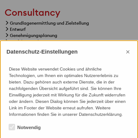
Consultancy
Grundlagenermittlung und Zielstellung
Entwurf
Genehmigungsplanung
Ausführungsplanung
Leistungsbeschreibung / Vergabe-Dokumentation
×
Datenschutz-Einstellungen
Mitwirkung bei der Vergabe
Ausführungs-Überwachung
Diese Website verwendet Cookies und ähnliche
Technologien, um Ihnen ein optimales Nutzererlebnis zu
bieten. Dazu gehören auch externe Dienste, die in der
nachfolgenden Übersicht aufgeführt sind. Sie können Ihre
Einwilligung jederzeit mit Wirkung für die Zukunft widerrufen
Specials
oder ändern. Diesen Dialog können Sie jederzeit über einen
Link im Footer der Website erneut aufrufen. Weitere
Wartung, Reinigung, Fassadenzugang
Informationen finden Sie in unserer Datenschutzerklärung.
Notwendig