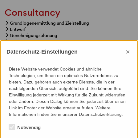
Consultancy
Grundlagenermittlung und Zielstellung
Entwurf
Genehmigungsplanung
Ausführungsplanung
Leistungsbeschreibung / Vergabe-Dokumentation
×
Datenschutz-Einstellungen
Mitwirkung bei der Vergabe
Ausführungs-Überwachung
Diese Website verwendet Cookies und ähnliche
Technologien, um Ihnen ein optimales Nutzererlebnis zu
bieten. Dazu gehören auch externe Dienste, die in der
nachfolgenden Übersicht aufgeführt sind. Sie können Ihre
Einwilligung jederzeit mit Wirkung für die Zukunft widerrufen
Specials
oder ändern. Diesen Dialog können Sie jederzeit über einen
Link im Footer der Website erneut aufrufen. Weitere
Wartung, Reinigung, Fassadenzugang
Informationen finden Sie in unserer Datenschutzerklärung.
Notwendig