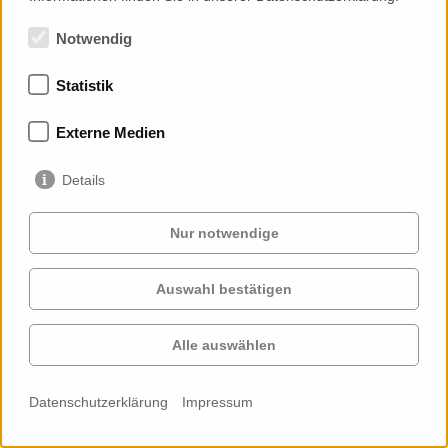
Notwendig
Statistik
Mitgliedschaften
Externe Medien
Details
Nur notwendige
Auswahl bestätigen
Services
Auftraggeber
Cases
Projekte
Alle auswählen
Profil
Kontakt
News
Karriere
Datenschutzerklärung
Impressum
Cookie-
Einstellungen