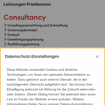
Leistungen Priedemann
Consultancy
Grundlagenermittlung und Zielstellung
Sanierungskonzept
Entwurf
Genehmigungsplanung
Ausführungsplanung
Leistungsbeschreibung / Vergabe-Dokumentation
Mitwirkung bei der Vergabe
×
Datenschutz-Einstellungen
Diese Website verwendet Cookies und ähnliche
Technologien, um Ihnen ein optimales Nutzererlebnis zu
bieten. Dazu gehören auch externe Dienste, die in der
Specials
nachfolgenden Übersicht aufgeführt sind. Sie können Ihre
Einwilligung jederzeit mit Wirkung für die Zukunft widerrufen
Thermische Bauphysik
oder ändern. Diesen Dialog können Sie jederzeit über einen
Gebäudeakustik
Link im Footer der Website erneut aufrufen. Weitere
Wärmeschutznachweis/ Energieausweis
Informationen finden Sie in unserer Datenschutzerklärung.