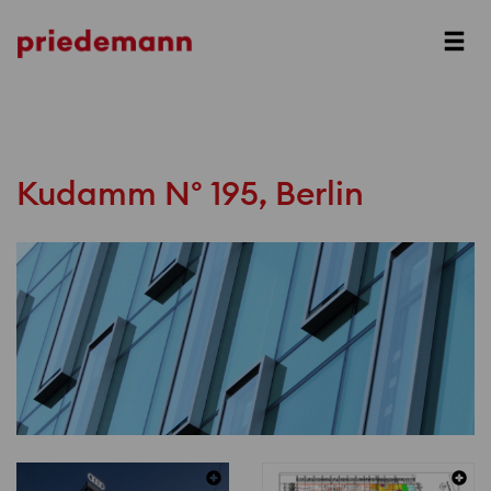
Prev
Next
Kudamm N° 195, Berlin