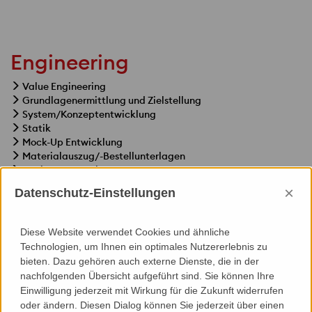
Engineering
Value Engineering
Grundlagenermittlung und Zielstellung
System/Konzeptentwicklung
Statik
Mock-Up Entwicklung
Materialauszug/-Bestellunterlagen
Fertigungsunterlagen
Montage(planung) Dokumentation
×
Datenschutz-Einstellungen
Bestandsplanung
Diese Website verwendet Cookies und ähnliche
Technologien, um Ihnen ein optimales Nutzererlebnis zu
bieten. Dazu gehören auch externe Dienste, die in der
nachfolgenden Übersicht aufgeführt sind. Sie können Ihre
Specials
Einwilligung jederzeit mit Wirkung für die Zukunft widerrufen
oder ändern. Diesen Dialog können Sie jederzeit über einen
3D-Modellierung