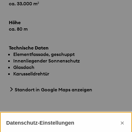
ca. 33.000 m²
Höhe
ca. 80 m
Technische Daten
Elementfassade, geschuppt
Innenliegender Sonnenschutz
Glasdach
Karusselldrehtür
Standort in Google Maps anzeigen
×
Datenschutz-Einstellungen