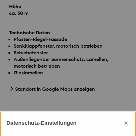
Höhe
ca. 50 m
Technische Daten
Pfosten-Riegel-Fassade
Senkklappfenster, motorisch betrieben
Schiebefenster
Außenliegender Sonnenschutz, Lamellen,
motorisch betrieben
Glaslamellen
Standort in Google Maps anzeigen
×
Datenschutz-Einstellungen
Leistungen Priedemann