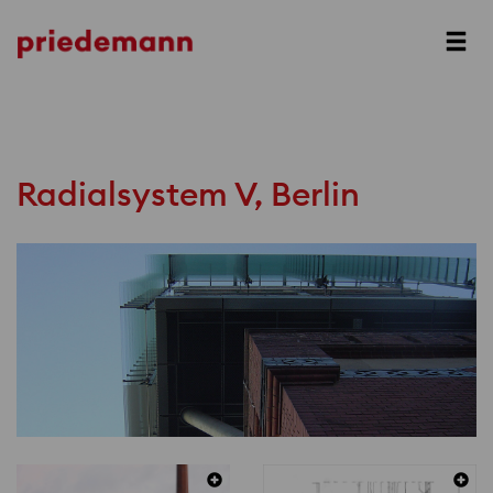
Prev
Next
Radialsystem V, Berlin