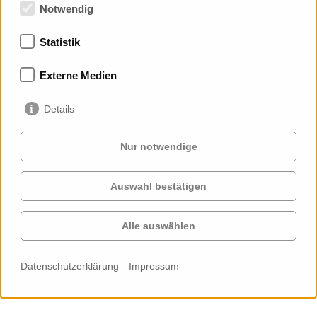
Notwendig
Statistik
Mitgliedschaften
Externe Medien
Details
Nur notwendige
Auswahl bestätigen
Services
Auftraggeber
Cases
Projekte
Alle auswählen
Profil
Kontakt
News
Karriere
Datenschutzerklärung
Impressum
Cookie-
Einstellungen