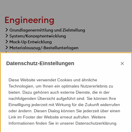
Engineering
Grundlagenermittlung und Zielstellung
System/Konzeptentwicklung
Mock-Up Entwicklung
Materialauszug/-Bestellunterlagen
Fertigungsunterlagen
Montage(planung) Dokumentation
×
Datenschutz-Einstellungen
Bestandsplanung
Diese Website verwendet Cookies und ähnliche
Technologien, um Ihnen ein optimales Nutzererlebnis zu
bieten. Dazu gehören auch externe Dienste, die in der
nachfolgenden Übersicht aufgeführt sind. Sie können Ihre
Specials
Einwilligung jederzeit mit Wirkung für die Zukunft widerrufen
oder ändern. Diesen Dialog können Sie jederzeit über einen
Statik
Link im Footer der Website erneut aufrufen. Weitere
Medienfassade
Informationen finden Sie in unserer Datenschutzerklärung.