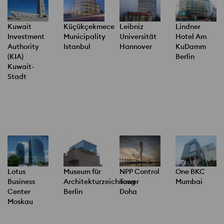
Kuwait
Küçükçekmece
Leibniz
Lindner
Investment
Municipality
Universität
Hotel Am
Authority
Istanbul
Hannover
KuDamm
(KIA)
Berlin
Kuwait-
Stadt
Lotus
Museum für
NPP Control
One BKC
Business
Architekturzeichnung
Tower
Mumbai
Center
Berlin
Doha
Moskau