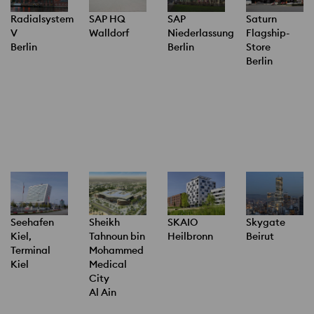
Radialsystem
SAP HQ
SAP
Saturn
V
Walldorf
Niederlassung
Flagship-
Berlin
Berlin
Store
Berlin
Seehafen
Sheikh
SKAIO
Skygate
Kiel,
Tahnoun bin
Heilbronn
Beirut
Terminal
Mohammed
Kiel
Medical
City
Al Ain