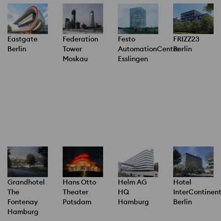
Federation
Festo
FRIZZ23
Eastgate
Tower
AutomationCenter
Berlin
Berlin
Moskau
Esslingen
Grandhotel
Hans Otto
Helm AG
Hotel
The
Theater
HQ
InterContinen
Fontenay
Potsdam
Hamburg
Berlin
Hamburg