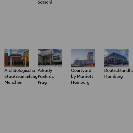
Sotschi
Archäologische
Arkády
Courtyard
Deutschlandh
Staatssammlung
Pankrác
by Marriott
Hamburg
München
Prag
Hamburg