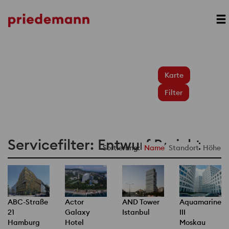
Karte
Filter
Servicefilter: Entwurf Projekte
Sortierung:
Name
Standort
Höhe
ABC-Straße
Actor
AND Tower
Aquamarine
21
Galaxy
Istanbul
III
Hamburg
Hotel
Moskau