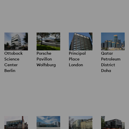
Ottobock
Porsche
Qatar
Principal
Science
Pavillon
Petroleum
Place
Center
Wolfsburg
District
London
Berlin
Doha