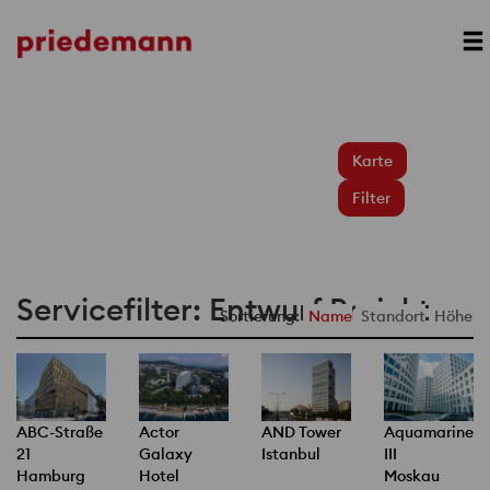
Karte
Filter
Servicefilter: Entwurf Projekte
Sortierung:
Name
Standort
Höhe
ABC-Straße
Actor
AND Tower
Aquamarine
21
Galaxy
Istanbul
III
Hamburg
Hotel
Moskau