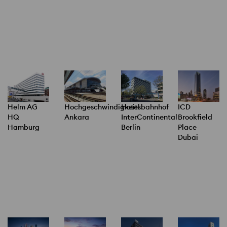
Helm AG
Hochgeschwindigkeitsbahnhof
Hotel
ICD
HQ
Ankara
InterContinental
Brookfield
Hamburg
Berlin
Place
Dubai