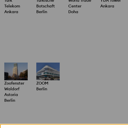
Türk
Türkische
World Trade
YDA Tower
Telekom
Botschaft
Center
Ankara
Ankara
Berlin
Doha
Zoofenster
ZOOM
Waldorf
Berlin
Astoria
Berlin