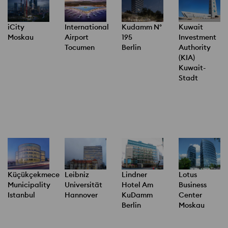
International
Kudamm N°
Kuwait
iCity
Airport
195
Investment
Moskau
Tocumen
Berlin
Authority
(KIA)
Kuwait-
Stadt
Küçükçekmece
Leibniz
Lindner
Lotus
Municipality
Universität
Hotel Am
Business
Istanbul
Hannover
KuDamm
Center
Berlin
Moskau