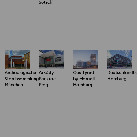
Sotschi
Archäologische
Arkády
Courtyard
Deutschlandh
Staatssammlung
Pankrác
by Marriott
Hamburg
München
Prag
Hamburg