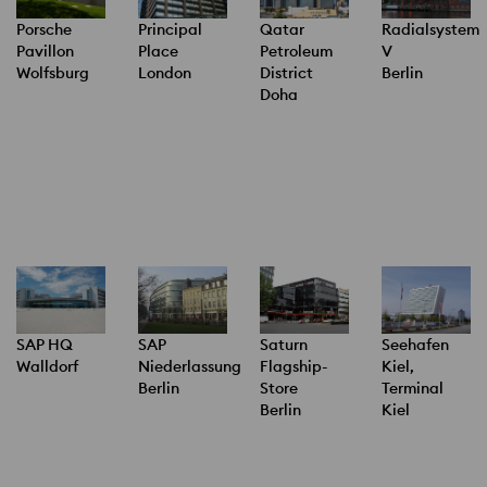
Porsche
Qatar
Radialsystem
Principal
Pavillon
Petroleum
V
Place
Wolfsburg
District
Berlin
London
Doha
SAP HQ
SAP
Saturn
Seehafen
Walldorf
Niederlassung
Flagship-
Kiel,
Berlin
Store
Terminal
Berlin
Kiel