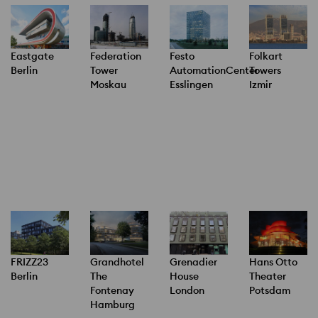
Federation
Festo
Folkart
Eastgate
Tower
AutomationCenter
Towers
Berlin
Moskau
Esslingen
Izmir
FRIZZ23
Grandhotel
Grenadier
Hans Otto
Berlin
The
House
Theater
Fontenay
London
Potsdam
Hamburg