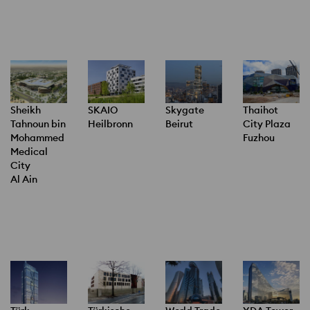
Sheikh
SKAIO
Skygate
Thaihot
Tahnoun bin
Heilbronn
Beirut
City Plaza
Mohammed
Fuzhou
Medical
City
Al Ain