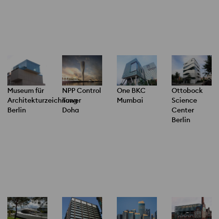
Museum für
NPP Control
One BKC
Ottobock
Architekturzeichnung
Tower
Mumbai
Science
Berlin
Doha
Center
Berlin