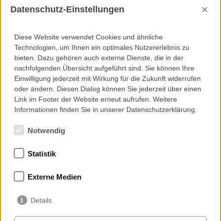
×
Datenschutz-Einstellungen
Sporthalle,
Telus Sky
The View
KASC
Tower
Hospital
Dschidda
Calgary
Doha
Diese Website verwendet Cookies und ähnliche
Technologien, um Ihnen ein optimales Nutzererlebnis zu
bieten. Dazu gehören auch externe Dienste, die in der
nachfolgenden Übersicht aufgeführt sind. Sie können Ihre
Einwilligung jederzeit mit Wirkung für die Zukunft widerrufen
oder ändern. Diesen Dialog können Sie jederzeit über einen
Link im Footer der Website erneut aufrufen. Weitere
Informationen finden Sie in unserer Datenschutzerklärung.
Notwendig
Statistik
Mitgliedschaften
Externe Medien
Details