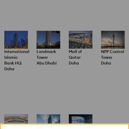
International
Landmark
Mall of
NPP Control
Islamic
Tower
Qatar
Tower
Bank HQ
Abu Dhabi
Doha
Doha
Doha