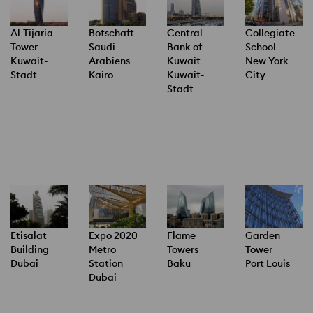
Al-Tijaria
Botschaft
Central
Collegiate
Tower
Saudi-
Bank of
School
Kuwait-
Arabiens
Kuwait
New York
Stadt
Kairo
Kuwait-
City
Stadt
Etisalat
Expo 2020
Flame
Garden
Building
Metro
Towers
Tower
Dubai
Station
Baku
Port Louis
Dubai