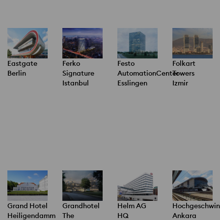
Ferko
Festo
Folkart
Eastgate
Signature
AutomationCenter
Towers
Berlin
Istanbul
Esslingen
Izmir
Grand Hotel
Grandhotel
Helm AG
Hochgeschwin
Heiligendamm
The
HQ
Ankara