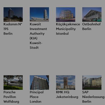
Kudamm N°
Kuwait
Küçükçekmece
Ostbahnhof
195
Investment
Municipality
Berlin
Berlin
Authority
Istanbul
(KIA)
Kuwait-
Stadt
Porsche
RMK HQ
SAP
Principal
Pavillon
Jekaterinburg
Niederlassung
Place
Wolfsburg
Berlin
London