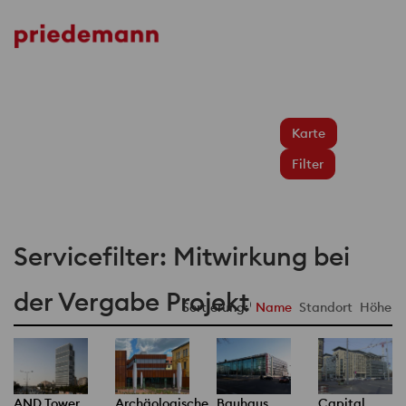
Karte
Filter
Servicefilter: Mitwirkung bei
der Vergabe Projekte
Sortierung:
Name
Standort
Höhe
AND Tower
Archäologische
Bauhaus
Capital