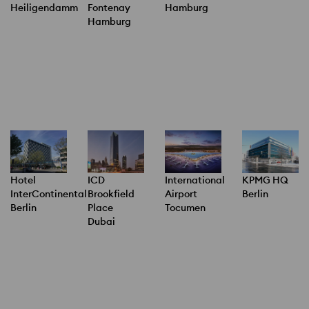
Heiligendamm
Fontenay
Hamburg
Hamburg
Hotel
ICD
International
KPMG HQ
InterContinental
Brookfield
Airport
Berlin
Berlin
Place
Tocumen
Dubai