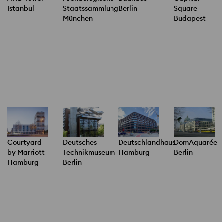
Istanbul
Staatssammlung
Berlin
Square
München
Budapest
Courtyard
Deutsches
Deutschlandhaus
DomAquarée
by Marriott
Technikmuseum
Hamburg
Berlin
Hamburg
Berlin