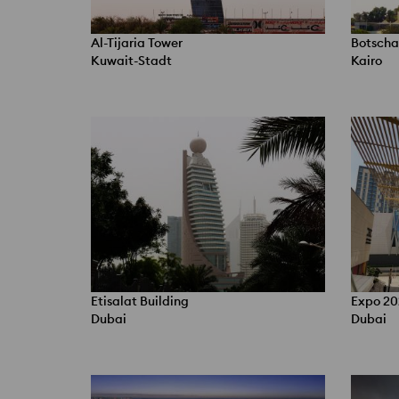
Al-Tijaria Tower
Botscha
Kuwait-Stadt
Kairo
Etisalat Building
Expo 20
Dubai
Dubai