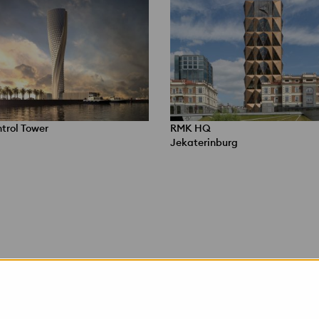
trol Tower
RMK HQ
Jekaterinburg