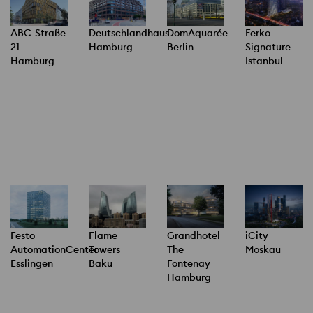
ABC-Straße
Deutschlandhaus
DomAquarée
Ferko
21
Hamburg
Berlin
Signature
Hamburg
Istanbul
Festo
Flame
Grandhotel
iCity
AutomationCenter
Towers
The
Moskau
Esslingen
Baku
Fontenay
Hamburg