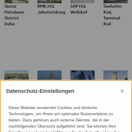
Qatar
RMK HQ
SAP HQ
Seehafen
Petroleum
Jekaterinburg
Walldorf
Kiel,
District
Terminal
Doha
Kiel
×
Datenschutz-Einstellungen
Sheikh
Skygate
World Trade
Zoofenster
Tahnoun bin
Beirut
Center
Waldorf
Mohammed
Doha
Astoria
Diese Website verwendet Cookies und ähnliche
Medical
Berlin
Technologien, um Ihnen ein optimales Nutzererlebnis zu
City
bieten. Dazu gehören auch externe Dienste, die in der
Al Ain
nachfolgenden Übersicht aufgeführt sind. Sie können Ihre