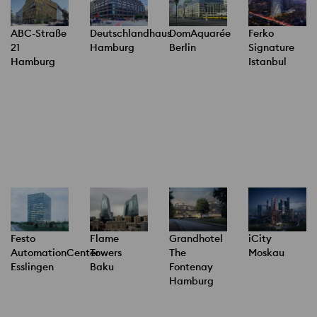
ABC-Straße
Deutschlandhaus
DomAquarée
Ferko
21
Hamburg
Berlin
Signature
Hamburg
Istanbul
Festo
Flame
Grandhotel
iCity
AutomationCenter
Towers
The
Moskau
Esslingen
Baku
Fontenay
Hamburg