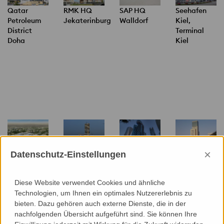
Qatar
RMK HQ
SAP HQ
Seehafen
Petroleum
Jekaterinburg
Walldorf
Kiel,
District
Terminal
Doha
Kiel
×
Datenschutz-Einstellungen
Sheikh
Skygate
World Trade
Zoofenster
Tahnoun bin
Beirut
Center
Waldorf
Mohammed
Doha
Astoria
Diese Website verwendet Cookies und ähnliche
Medical
Berlin
Technologien, um Ihnen ein optimales Nutzererlebnis zu
City
bieten. Dazu gehören auch externe Dienste, die in der
Al Ain
nachfolgenden Übersicht aufgeführt sind. Sie können Ihre