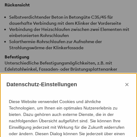
Rückansicht
Selbstverdichtender Beton in Betongüte C35/45 für
dauerhafte Verbindung mit dem Klinker der Vorderseite
Verbindung der Heizschlaufen zwischen zwei Elementen mit
einbetonierten Rohrschlaufen
Solarthermie-Rohrschlaufen zur Aufnahme der
Strahlungswärme der Klinkerfassade
Befestigung
Unterschiedliche Befestigungsmöglichkeiten, z.B. mit
Edelstahlwinkel, Fassaden- oder Brüstungsplattenanker
Besonderheiten
×
Datenschutz-Einstellungen
Betonfertigteilelement mit einer Klinkerverblendung, viele
verschiedene Verbände, Formate und Farben, sowie
Fugenfarben möglich, ist als Solarthermie-Wand mit
Diese Website verwendet Cookies und ähnliche
Rohrschlaufen einfach in vorhandene
Technologien, um Ihnen ein optimales Nutzererlebnis zu
Warmwassererzeugungssysteme zu integrieren, und somit ist
bieten. Dazu gehören auch externe Dienste, die in der
die gewonnene Energie speicherbar, liefert aktiven Beitrag zur
nachfolgenden Übersicht aufgeführt sind. Sie können Ihre
Einsparung von Primärenergie, wandelt vorhandene Energie in
Einwilligung jederzeit mit Wirkung für die Zukunft widerrufen
nutzbare Energie um, ohne optische Wirkung der
oder ändern. Diesen Dialog können Sie jederzeit über einen
Ziegelarchitektur zu beeinträchtigen.