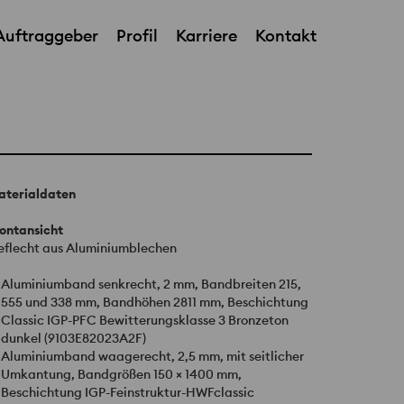
Auftraggeber
Profil
Karriere
Kontakt
Interpane / Warema
aterialdaten
ontansicht
eflecht aus Aluminiumblechen
Aluminiumband senkrecht, 2 mm, Bandbreiten 215,
555 und 338 mm, Bandhöhen 2811 mm, Beschichtung
Classic
IGP
-
PFC
Bewitterungsklasse 3 Bronzeton
dunkel (9103E82023A2F)
Aluminiumband waagerecht, 2,5 mm, mit seitlicher
Umkantung, Bandgrößen 150 × 1400 mm,
Beschichtung
IGP
-Feinstruktur-
HWF
classic