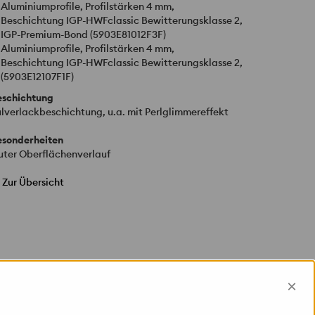
Aluminiumprofile, Profilstärken 4 mm,
Beschichtung
IGP
-
HWF
classic Bewitterungsklasse 2,
IGP
-Premium-Bond (5903E81012F3F)
Aluminiumprofile, Profilstärken 4 mm,
Beschichtung
IGP
-
HWF
classic Bewitterungsklasse 2,
(5903E12107F1F)
eschichtung
lverlackbeschichtung, u.a. mit Perlglimmereffekt
esonderheiten
uter Oberflächenverlauf
Zur Übersicht
×