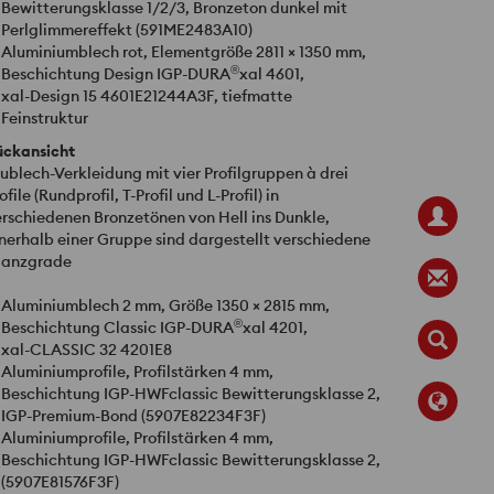
Bewitterungsklasse 1/2/3, Bronzeton dunkel mit
Perlglimmereffekt (591ME2483A10)
Aluminiumblech rot, Elementgröße 2811 × 1350 mm,
®
Beschichtung Design
IGP
-DURA
xal 4601,
xal-Design 15 4601E21244A3F, tiefmatte
Feinstruktur
ückansicht
ublech-Verkleidung mit vier Profilgruppen à drei
ofile (Rundprofil, T-Profil und L-Profil) in
rschiedenen Bronzetönen von Hell ins Dunkle,
nerhalb einer Gruppe sind dargestellt verschiedene
lanzgrade
Aluminiumblech 2 mm, Größe 1350 × 2815 mm,
®
Beschichtung Classic
IGP
-DURA
xal 4201,
xal-
CLASSIC
32 4201E8
Aluminiumprofile, Profilstärken 4 mm,
Beschichtung
IGP
-
HWF
classic Bewitterungsklasse 2,
IGP
-Premium-Bond (5907E82234F3F)
Aluminiumprofile, Profilstärken 4 mm,
Beschichtung
IGP
-
HWF
classic Bewitterungsklasse 2,
(5907E81576F3F)