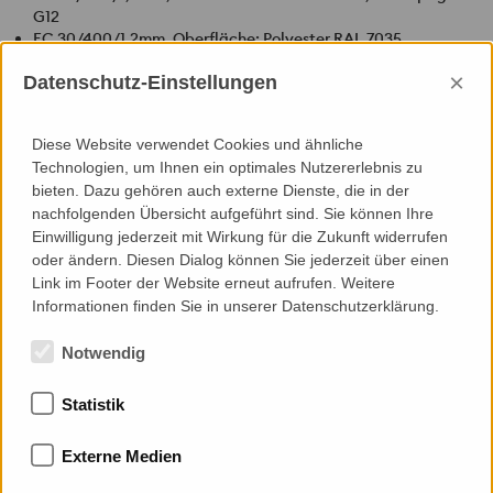
G12
FC 30/400/1,2mm, Oberfläche: Polyester
RAL
7035,
Perforation R 6/8, Perforationsdichte 51 %
×
Datenschutz-Einstellungen
FC 30/400/1,0mm, Oberfläche: AluPlusPatina, Champagne
G12
Befestigung
Diese Website verwendet Cookies und ähnliche
Aluminium-Unterkonstruktion mit tragender Rasterklickschiene
Technologien, um Ihnen ein optimales Nutzererlebnis zu
bieten. Dazu gehören auch externe Dienste, die in der
Besonderheiten
nachfolgenden Übersicht aufgeführt sind. Sie können Ihre
Jedes Fassadenblech kann an jeder beliebigen Stelle
Einwilligung jederzeit mit Wirkung für die Zukunft widerrufen
demontiert werden (z.B. bei Reparaturen oder um Rüstanker zu
oder ändern. Diesen Dialog können Sie jederzeit über einen
setzen)
Link im Footer der Website erneut aufrufen. Weitere
Informationen finden Sie in unserer Datenschutzerklärung.
Zur Übersicht
Notwendig
Statistik
Mitgliedschaften
Externe Medien