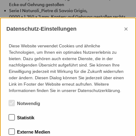
Ecke auf Gehrung gestoßen
Serie I Naturali_Pietre di Savoia Grigio,
0000 × 1.350 × 3 mm, Kanten: auf Gehrung gestoßen rechts,
stumpf gestoßen links
×
Datenschutz-Einstellungen
Befestigung
In Kombination mit einem Trägermaterial durch Kleben und
integrierter Befestigungsanker im Trägermaterial
Diese Website verwendet Cookies und ähnliche
Technologien, um Ihnen ein optimales Nutzererlebnis zu
Besonderheiten
bieten. Dazu gehören auch externe Dienste, die in der
Im Innen wie im Außenbereich anwendbar, große Designvielfalt,
nachfolgenden Übersicht aufgeführt sind. Sie können Ihre
max. Größe 1.000 × 3.000 mm, härter als Granit, leichter als
Einwilligung jederzeit mit Wirkung für die Zukunft widerrufen
Aluminium und gleichzeitig so flexibel bearbeitbar wie Glas,
oder ändern. Diesen Dialog können Sie jederzeit über einen
100%-prozentiges Naturprodukt und vollständig recyclebar.
Link im Footer der Website erneut aufrufen. Weitere
Informationen finden Sie in unserer Datenschutzerklärung.
Zur Übersicht
Notwendig
Statistik
Mitgliedschaften
Externe Medien