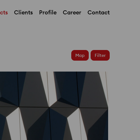
cts
Clients
Profile
Career
Contact
BSU Department
Map
Filter