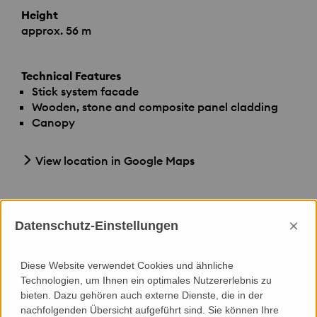
Height
approx. 56 m
Technical Features
Stick system facade
Wooden, stone and composite panel cladding
Canopy
View location in Google Maps
×
Datenschutz-Einstellungen
We provided
Diese Website verwendet Cookies und ähnliche
Technologien, um Ihnen ein optimales Nutzererlebnis zu
bieten. Dazu gehören auch externe Dienste, die in der
Consultancy
nachfolgenden Übersicht aufgeführt sind. Sie können Ihre