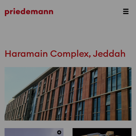
Prev
Next
Haramain Complex, Jeddah