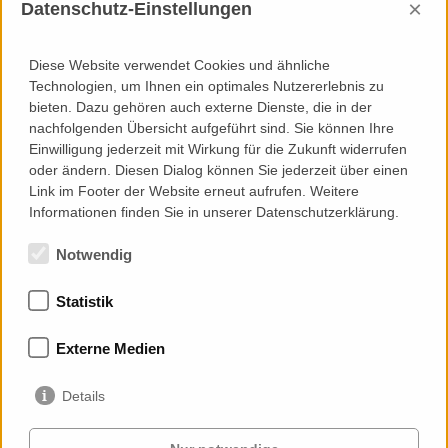
×
Datenschutz-Einstellungen
Refurbishment
Concept/Schematic Design
Detailed/Developed Design
Diese Website verwendet Cookies und ähnliche
Technical/Construction Design
Technologien, um Ihnen ein optimales Nutzererlebnis zu
Specification/Tender Documentation
bieten. Dazu gehören auch externe Dienste, die in der
Tender Evaluation
nachfolgenden Übersicht aufgeführt sind. Sie können Ihre
Design Compliance Control
Einwilligung jederzeit mit Wirkung für die Zukunft widerrufen
Mock-Up Association
oder ändern. Diesen Dialog können Sie jederzeit über einen
Execution Compliance Control
Link im Footer der Website erneut aufrufen. Weitere
Handover, As-Built Documentation
Informationen finden Sie in unserer Datenschutzerklärung.
Notwendig
Statistik
Memberships
Externe Medien
Details