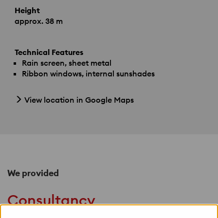
Height
approx. 38 m
Technical Features
Rain screen, sheet metal
Ribbon windows, internal sunshades
View location in Google Maps
We provided
Consultancy
Project Objectives and Brief