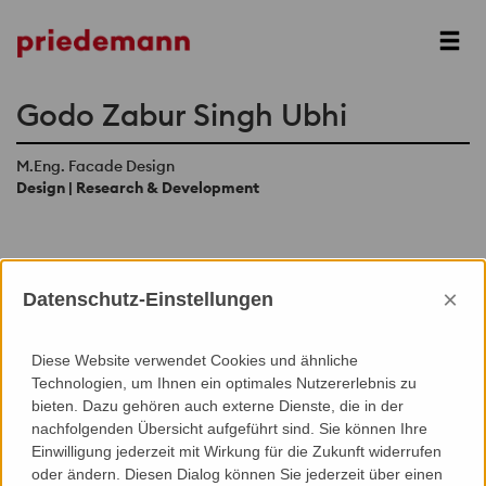
Next
Godo Zabur Singh Ubhi
M.Eng. Facade Design
Design | Research & Development
×
Datenschutz-Einstellungen
Add to Contacts (Download .vcf)
Diese Website verwendet Cookies und ähnliche
Technologien, um Ihnen ein optimales Nutzererlebnis zu
bieten. Dazu gehören auch externe Dienste, die in der
nachfolgenden Übersicht aufgeführt sind. Sie können Ihre
Einwilligung jederzeit mit Wirkung für die Zukunft widerrufen
oder ändern. Diesen Dialog können Sie jederzeit über einen