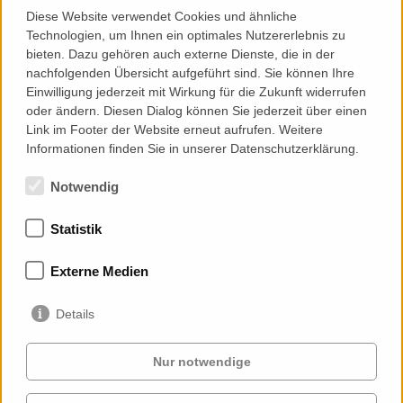
Zum Anzeigen der Karte bitte Externe Medien erlauben.
Diese Website verwendet Cookies und ähnliche
Was möchten Sie tun?
Technologien, um Ihnen ein optimales Nutzererlebnis zu
bieten. Dazu gehören auch externe Dienste, die in der
Datenschutzerklärung von Google LLC
nachfolgenden Übersicht aufgeführt sind. Sie können Ihre
Einwilligung jederzeit mit Wirkung für die Zukunft widerrufen
Einmal laden
oder ändern. Diesen Dialog können Sie jederzeit über einen
Einstellungen
Link im Footer der Website erneut aufrufen. Weitere
Informationen finden Sie in unserer Datenschutzerklärung.
Notwendig
Statistik
Memberships
Externe Medien
Details
Nur notwendige