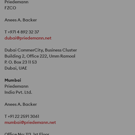
Priedemann
FZCO
Anees A. Backer
T +971 4 892 32 37
dubai@priedemann.net
Dubai CommerCity, Business Cluster
Building 2, Office 222, Umm Ramool
P. O. Box 23 11 53
Dubai,
UAE
Mumbai
Priedemann
India Pvt. Ltd.
Anees A. Backer
T +91 22 2591 3061
mumbai@priedemann.net
Office No: 113, 1st Floor