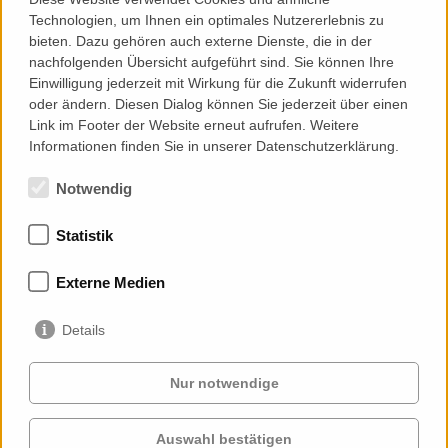
Fax:
+49 33701 32 79-10
Technologien, um Ihnen ein optimales Nutzererlebnis zu
bieten. Dazu gehören auch externe Dienste, die in der
Mail:
berlin@priedemann.net
nachfolgenden Übersicht aufgeführt sind. Sie können Ihre
Web:
http://priedemann.net
Einwilligung jederzeit mit Wirkung für die Zukunft widerrufen
oder ändern. Diesen Dialog können Sie jederzeit über einen
Link im Footer der Website erneut aufrufen. Weitere
Add to Contacts (Download .vcf)
Informationen finden Sie in unserer Datenschutzerklärung.
Notwendig
Statistik
Memberships
Externe Medien
Details
Nur notwendige
Auswahl bestätigen