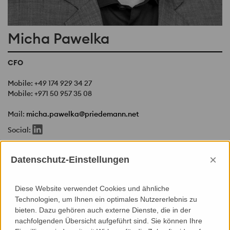
Micha Pawelka
CFO
Mobile:
+49 174 929 34 27
Mobile:
+971 50 957 35 08
Mail:
micha.pawelka@priedemann.net
Social:
×
Datenschutz-Einstellungen
Priedemann Holding - Berlin
Priedemann Holding GmbH
Oberhofer Weg 64
Diese Website verwendet Cookies und ähnliche
12209 Berlin
Technologien, um Ihnen ein optimales Nutzererlebnis zu
Germany
bieten. Dazu gehören auch externe Dienste, die in der
nachfolgenden Übersicht aufgeführt sind. Sie können Ihre
Web:
http://priedemann.net