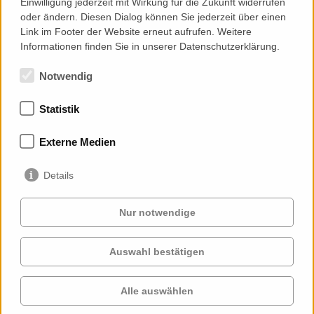
Einwilligung jederzeit mit Wirkung für die Zukunft widerrufen
oder ändern. Diesen Dialog können Sie jederzeit über einen
Link im Footer der Website erneut aufrufen. Weitere
Add to Contacts (Download .vcf)
Informationen finden Sie in unserer Datenschutzerklärung.
Notwendig
Statistik
Memberships
Externe Medien
Details
Nur notwendige
Auswahl bestätigen
Services
Clients
Cases
Projects
Alle auswählen
Profile
Contact