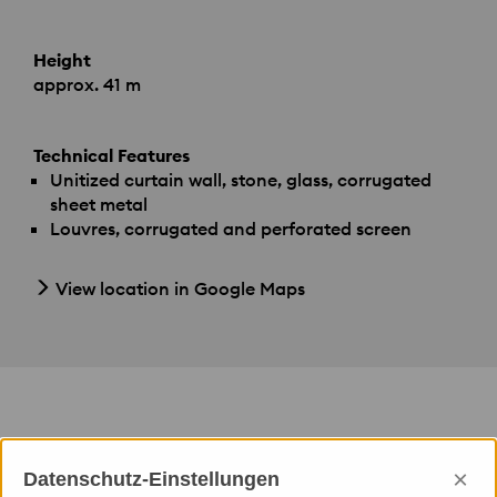
Height
approx. 41 m
Technical Features
Unitized curtain wall, stone, glass, corrugated
sheet metal
Louvres, corrugated and perforated screen
View location in Google Maps
We provided
×
Datenschutz-Einstellungen