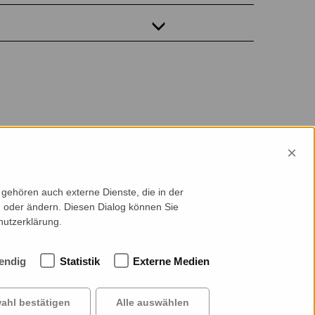
×
gehören auch externe Dienste, die in der
en oder ändern. Diesen Dialog können Sie
hutzerklärung.
endig
Statistik
Externe Medien
ntact
Cookie-Einstellungen
reer
ahl bestätigen
Alle auswählen