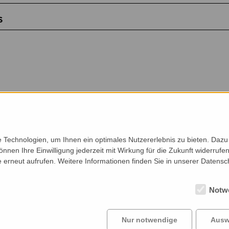
s
Technologien, um Ihnen ein optimales Nutzererlebnis zu bieten. Dazu 
önnen Ihre Einwilligung jederzeit mit Wirkung für die Zukunft widerruf
e erneut aufrufen. Weitere Informationen finden Sie in unserer Datensc
Notw
Clients
Profile
Co
Projects
News
Ca
Nur notwendige
Ausw
Legal Notice
&
Privacy Policy Statement
|
Sitemap