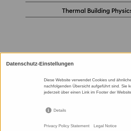
Thermal Building Physic
Datenschutz-Einstellungen
Memberships
Diese Website verwendet Cookies und ähnliche 
nachfolgenden Übersicht aufgeführt sind. Sie k
jederzeit über einen Link im Footer der Websit
Details
Top of page
Services
Back to Index
Cases
Privacy Policy Statement
Legal Notice
© 2025 Priedemann