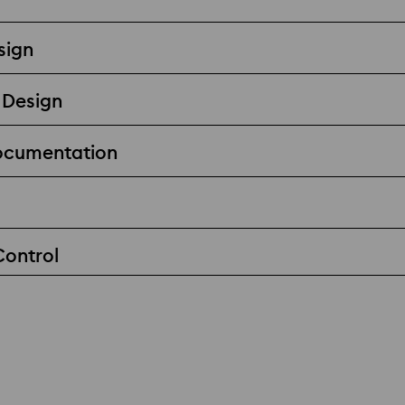
sign
 Design
Documentation
Control