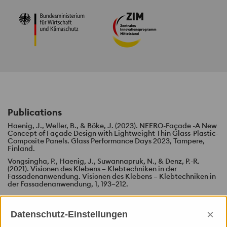
Publications
Haenig, J., Weller, B., & Böke, J. (2023).
NEERO
-Façade -A New
Concept of Façade Design with Lightweight Thin Glass-Plastic-
Composite Panels. Glass Performance Days 2023, Tampere,
Finland.
Vongsingha, P., Haenig, J., Suwannapruk, N., & Denz, P.-R.
(2021). Visionen des Klebens – Klebtechniken in der
Fassadenanwendung. Visionen des Klebens – Klebtechniken in
der Fassadenanwendung, 1, 193–212.
×
Datenschutz-Einstellungen