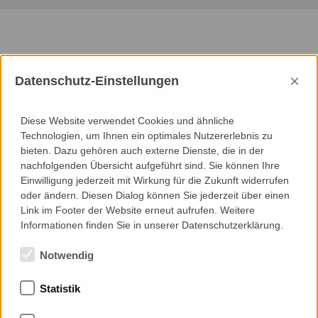
We provided
×
Datenschutz-Einstellungen
Consultancy
Diese Website verwendet Cookies und ähnliche
Project Objectives and Brief
Technologien, um Ihnen ein optimales Nutzererlebnis zu
Detailed/Developed Design
bieten. Dazu gehören auch externe Dienste, die in der
Technical/Construction Design
nachfolgenden Übersicht aufgeführt sind. Sie können Ihre
Specification/Tender Documentation
Einwilligung jederzeit mit Wirkung für die Zukunft widerrufen
Design Compliance Control
oder ändern. Diesen Dialog können Sie jederzeit über einen
Mock-Up Association
Link im Footer der Website erneut aufrufen. Weitere
Execution Compliance Control
Informationen finden Sie in unserer Datenschutzerklärung.
Notwendig
Statistik
Memberships