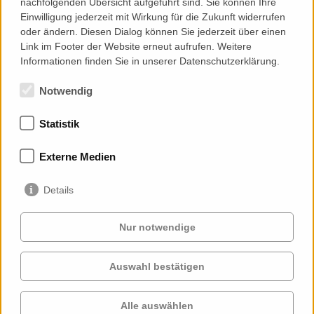
nachfolgenden Übersicht aufgeführt sind. Sie können Ihre
moldings can be completed by individual molding forms
Einwilligung jederzeit mit Wirkung für die Zukunft widerrufen
adapted to the building structure, maximal size Terra Large
oder ändern. Diesen Dialog können Sie jederzeit über einen
1800 × 600 mm
Link im Footer der Website erneut aufrufen. Weitere
Informationen finden Sie in unserer Datenschutzerklärung.
Back to Index
Notwendig
Statistik
Memberships
Externe Medien
Details
Nur notwendige
Auswahl bestätigen
Services
Clients
Cases
Projects
Alle auswählen