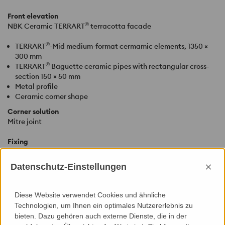
Front elevation
®
NBK
Ceramic TERRART
terracotta facade
®
TERRART
-Mid medium-format cermamic elements, 1350 ×
300 mm
®
TERRART
Baguette ceramic pipes with rectangular cross-
section 150 × 50 mm
Metal profile
Ceramic corner shape
Corner solution
Mitre joint
Fixing
®
TERRART
Flex hidden substructure, vertical aluminium profile
with 3D adjustable fixing
×
Datenschutz-Einstellungen
Coating
Unglazed natural shade
Diese Website verwendet Cookies und ähnliche
Technologien, um Ihnen ein optimales Nutzererlebnis zu
Characteristics
bieten. Dazu gehören auch externe Dienste, die in der
A big variety of colours for glazed units, standard chart of