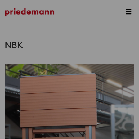
Prev
Next
NBK