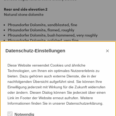
Rear and side elevation 2
Natural stone dolomite
Pfraundorfer Dolomite, sandblasted, fine
Pfraundorfer Dolomite, flamed, roughly
Pfraundorfer Dolomite, bush hammered, very roughly
Pfraundorfer Dolomite, polished, very fine
Joints
×
Datenschutz-Einstellungen
Different forms of joints, closely butted and sanded
Corner solution
Diese Website verwendet Cookies und ähnliche
Taped, edge, natural stone closely butted
Technologien, um Ihnen ein optimales Nutzererlebnis zu
bieten. Dazu gehören auch externe Dienste, die in der
Characteristics
nachfolgenden Übersicht aufgeführt sind. Sie können Ihre
Manual stonemasonary work for highest demands, design
Einwilligung jederzeit mit Wirkung für die Zukunft widerrufen
variety by use of different surface processing treatment at the
oder ändern. Diesen Dialog können Sie jederzeit über einen
same type of stone
Link im Footer der Website erneut aufrufen. Weitere
Informationen finden Sie in unserer Datenschutzerklärung.
Back to Index
Notwendig