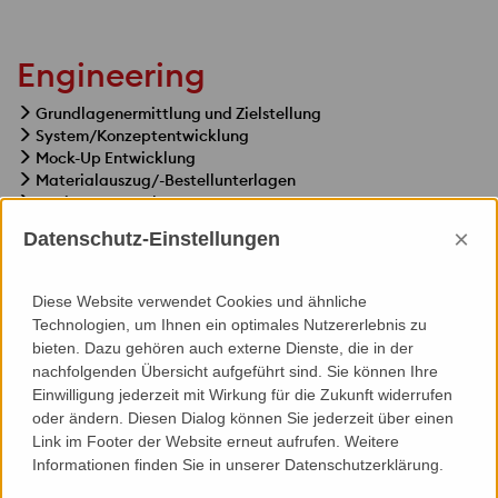
Engineering
Grundlagenermittlung und Zielstellung
System/Konzeptentwicklung
Mock-Up Entwicklung
Materialauszug/-Bestellunterlagen
Fertigungsunterlagen
Montage(planung) Dokumentation
×
Datenschutz-Einstellungen
Bestandsplanung
Diese Website verwendet Cookies und ähnliche
Technologien, um Ihnen ein optimales Nutzererlebnis zu
bieten. Dazu gehören auch externe Dienste, die in der
nachfolgenden Übersicht aufgeführt sind. Sie können Ihre
Specials
Einwilligung jederzeit mit Wirkung für die Zukunft widerrufen
oder ändern. Diesen Dialog können Sie jederzeit über einen
Statik
Link im Footer der Website erneut aufrufen. Weitere
Medienfassade
Informationen finden Sie in unserer Datenschutzerklärung.