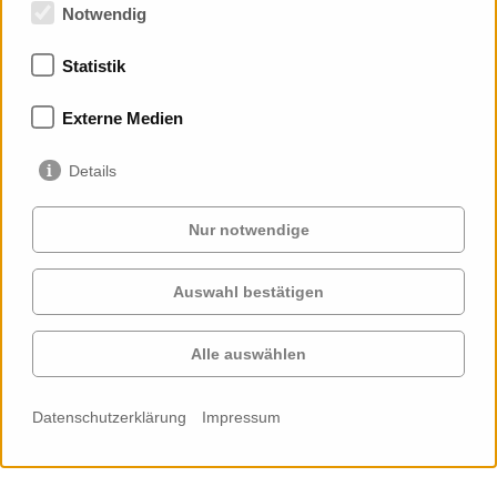
Notwendig
Statistik
Mitgliedschaften
Externe Medien
Details
Nur notwendige
Auswahl bestätigen
Services
Auftraggeber
Cases
Projekte
Alle auswählen
Profil
Kontakt
News
Karriere
Datenschutzerklärung
Impressum
Cookie-
Einstellungen