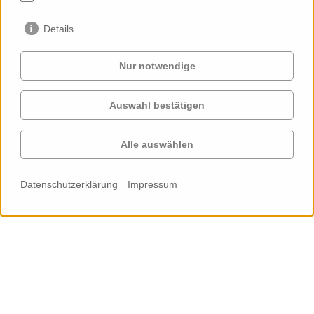
Collegiate School
Courtyard by Marriott
New York City
Hamburg
Details
Nur notwendige
Auswahl bestätigen
Alle auswählen
DESTINI
Deutsches Technikmuseum
Forschung & Entwicklung
Berlin
Datenschutzerklärung
Impressum
Deutschlandhaus
DHL-Campus
Hamburg
Schkeuditz