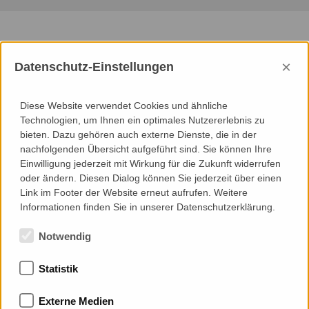
×
We provided
Datenschutz-Einstellungen
Consultancy
Diese Website verwendet Cookies und ähnliche
Technologien, um Ihnen ein optimales Nutzererlebnis zu
Project Objectives and Brief
bieten. Dazu gehören auch externe Dienste, die in der
Detailed/Developed Design
nachfolgenden Übersicht aufgeführt sind. Sie können Ihre
Technical/Construction Design
Einwilligung jederzeit mit Wirkung für die Zukunft widerrufen
Specification/Tender Documentation
oder ändern. Diesen Dialog können Sie jederzeit über einen
Design Compliance Control
Link im Footer der Website erneut aufrufen. Weitere
Execution Compliance Control
Informationen finden Sie in unserer Datenschutzerklärung.
Notwendig
Statistik
Memberships
Externe Medien