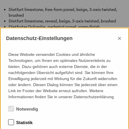
Dietfurt limestone, free-form panel, beige, 3-axis twisted,
brushed
Dietfurt limestone, reveal, beige, 3-axis twisted, brushed
Dietfurter Dolomite, pedestal panel, sawn-finish
Dietfurter Dolomite, reveal, sawn-finish
×
Datenschutz-Einstellungen
Cover plate with slope, grounded on 4 sides
Dietfurt limestone, Edge plate, beige, brushed
Fixing
Diese Website verwendet Cookies und ähnliche
Undercut anchors
Technologien, um Ihnen ein optimales Nutzererlebnis zu
bieten. Dazu gehören auch externe Dienste, die in der
Characteristics
nachfolgenden Übersicht aufgeführt sind. Sie können Ihre
With the 3-axis twisted free-form designed panel, each panel
Einwilligung jederzeit mit Wirkung für die Zukunft widerrufen
was produced individually to show that the contours continue
oder ändern. Diesen Dialog können Sie jederzeit über einen
to run over the panel joints and around the corner.
Link im Footer der Website erneut aufrufen. Weitere
Informationen finden Sie in unserer Datenschutzerklärung.
Back to Index
Notwendig
Statistik
Memberships