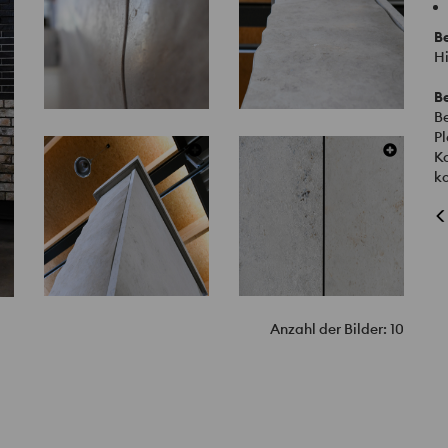
B
Hi
B
Be
Pl
Ko
ko
Anzahl der Bilder: 10