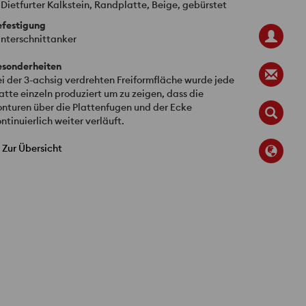
Dietfurter Kalkstein, Randplatte, Beige, gebürstet
efestigung
nterschnittanker
esonderheiten
i der 3-achsig verdrehten Freiformfläche wurde jede
atte einzeln produziert um zu zeigen, dass die
nturen über die Plattenfugen und der Ecke
ntinuierlich weiter verläuft.
Zur Übersicht