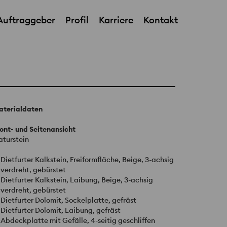
Auftraggeber
Profil
Karriere
Kontakt
GKD
aterialdaten
ont- und Seitenansicht
aturstein
Dietfurter Kalkstein, Freiformfläche, Beige, 3-achsig
verdreht, gebürstet
Dietfurter Kalkstein, Laibung, Beige, 3-achsig
verdreht, gebürstet
Dietfurter Dolomit, Sockelplatte, gefräst
Dietfurter Dolomit, Laibung, gefräst
Abdeckplatte mit Gefälle, 4-seitig geschliffen