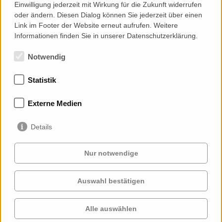
Web:
http://priedemann.net
Einwilligung jederzeit mit Wirkung für die Zukunft widerrufen
oder ändern. Diesen Dialog können Sie jederzeit über einen
Link im Footer der Website erneut aufrufen. Weitere
Add to Contacts (Download .vcf)
Informationen finden Sie in unserer Datenschutzerklärung.
Notwendig
Statistik
Mitgliedschaften
Externe Medien
Details
Nur notwendige
Auswahl bestätigen
Services
Auftraggeber
Cases
Projekte
Alle auswählen
Profil
Kontakt