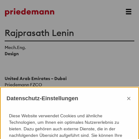
Next
Rajprasath Lenin
Mech.Eng.
Design
United Arab Emirates – Dubai
Priedemann FZCO
Dubai CommerCity, Business Cluster
×
Building 2, Office 222, Umm Ramool
Datenschutz-Einstellungen
P. O. Box 23 11 53 Dubai
United Arab Emirates
Diese Website verwendet Cookies und ähnliche
Tel:
+971 4 892 32 37
Technologien, um Ihnen ein optimales Nutzererlebnis zu
bieten. Dazu gehören auch externe Dienste, die in der
Mail:
dubai@priedemann.net
nachfolgenden Übersicht aufgeführt sind. Sie können Ihre