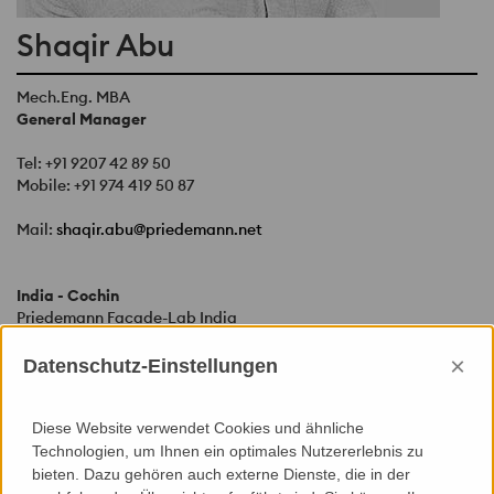
Shaqir Abu
Mech.Eng. MBA
General Manager
Tel:
+91 9207 42 89 50
Mobile:
+91 974 419 50 87
Mail:
shaqir.abu@priedemann.net
India - Cochin
Priedemann Facade-Lab India
Maleppally Road
×
Thrikkakkara PO
Datenschutz-Einstellungen
682021 Kerala
India
Diese Website verwendet Cookies und ähnliche
Tel:
+91 9207 42 89 50
Technologien, um Ihnen ein optimales Nutzererlebnis zu
bieten. Dazu gehören auch externe Dienste, die in der