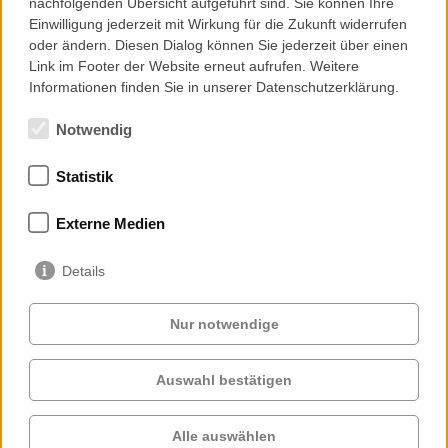
Mail:
cochin@priedemann.net
nachfolgenden Übersicht aufgeführt sind. Sie können Ihre
Web:
http://priedemann.net
Einwilligung jederzeit mit Wirkung für die Zukunft widerrufen
oder ändern. Diesen Dialog können Sie jederzeit über einen
Link im Footer der Website erneut aufrufen. Weitere
Add to Contacts (Download .vcf)
Informationen finden Sie in unserer Datenschutzerklärung.
Notwendig
Statistik
Mitgliedschaften
Externe Medien
Details
Nur notwendige
Auswahl bestätigen
Services
Auftraggeber
Cases
Projekte
Alle auswählen