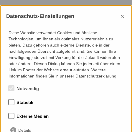
Mail:
holding@priedemann.net
×
Web:
http://priedemann.net
Datenschutz-Einstellungen
Add to Contacts (Download .vcf)
Diese Website verwendet Cookies und ähnliche
Technologien, um Ihnen ein optimales Nutzererlebnis zu
bieten. Dazu gehören auch externe Dienste, die in der
For more Information on Priedemann Facade
Experts,
nachfolgenden Übersicht aufgeführt sind. Sie können Ihre
please click on the following links below:
Einwilligung jederzeit mit Wirkung für die Zukunft widerrufen
oder ändern. Diesen Dialog können Sie jederzeit über einen
View or download (89 MB):
Link im Footer der Website erneut aufrufen. Weitere
Priedemann Book 2021-Link
Informationen finden Sie in unserer Datenschutzerklärung.
Notwendig
Statistik
Mitgliedschaften
Externe Medien
Details