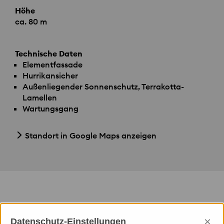
Höhe
ca. 80 m
Technische Daten
Elementfassade
Hurrikansicher
Außenliegender Sonnenschutz, Terrakotta-
Lamellen
Wartungsgang
Standort in Google Maps anzeigen
Leistungen Priedemann
×
Datenschutz-Einstellungen